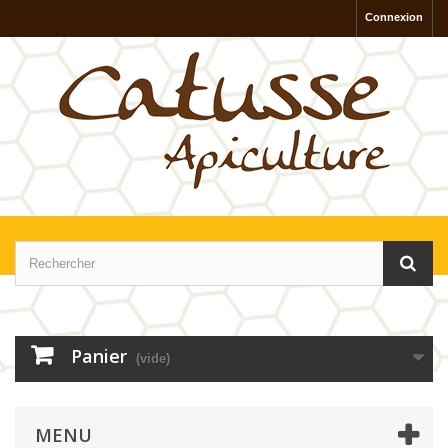
Connexion
Panier
(vide)
MENU