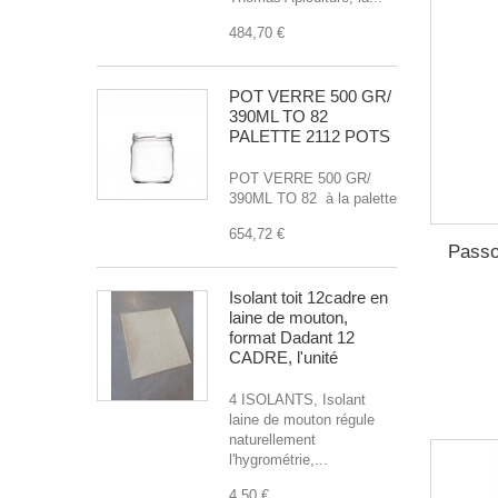
484,70 €
POT VERRE 500 GR/
390ML TO 82
PALETTE 2112 POTS
POT VERRE 500 GR/
390ML TO 82 à la palette
654,72 €
Passo
Isolant toit 12cadre en
laine de mouton,
format Dadant 12
CADRE, l'unité
4 ISOLANTS, Isolant
laine de mouton régule
naturellement
l'hygrométrie,...
4,50 €