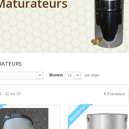
Maturateurs
RATEURS
Montrer
par page
12
1 - 12 sur 13.
Précédent
NOUVEAU