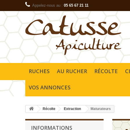
Appelez-nous au :
05 65 67 21 11
RUCHES
AU RUCHER
RÉCOLTE
C
VOS ANNONCES
Récolte
Extraction
Maturateurs
INFORMATIONS