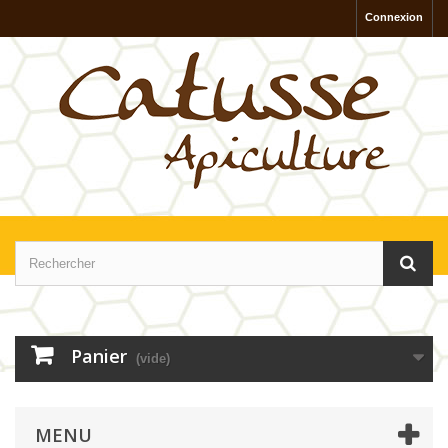
Connexion
Panier
(vide)
MENU