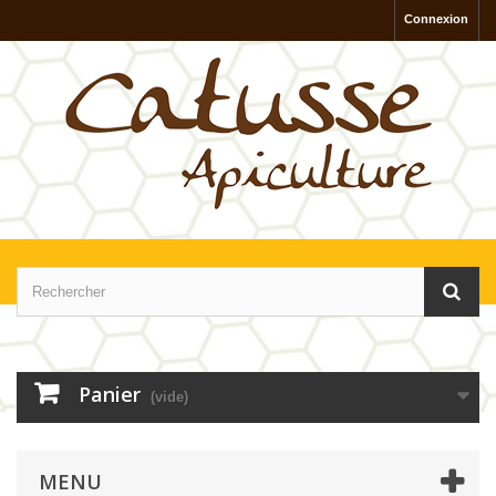
Connexion
Panier
(vide)
MENU