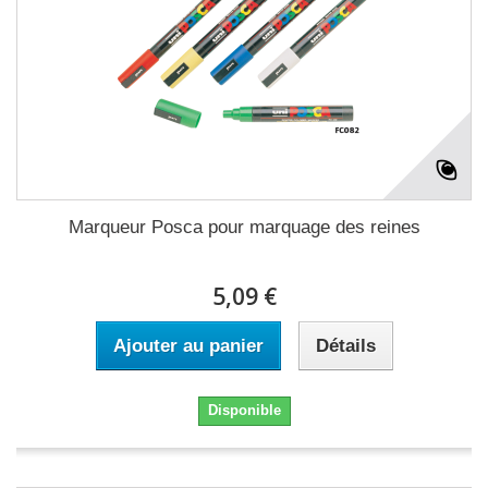
Marqueur Posca pour marquage des reines
5,09 €
Ajouter au panier
Détails
Disponible