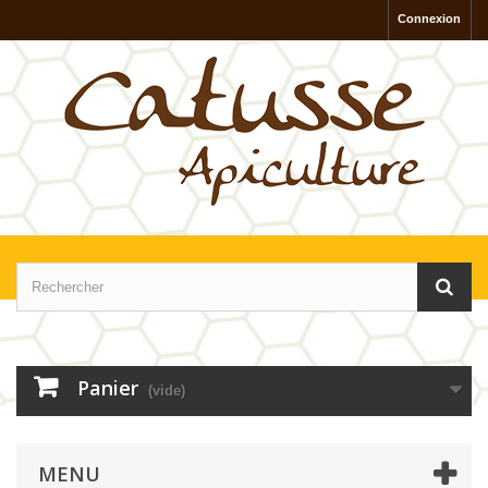
Connexion
Panier
(vide)
MENU