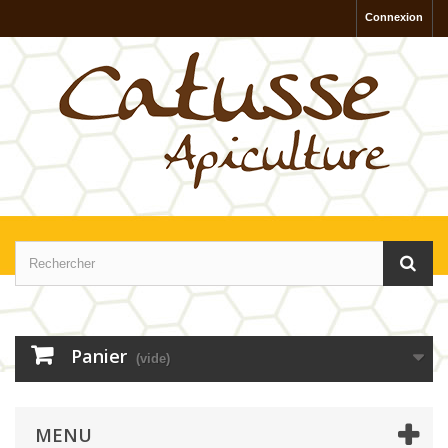
Connexion
Panier
(vide)
MENU