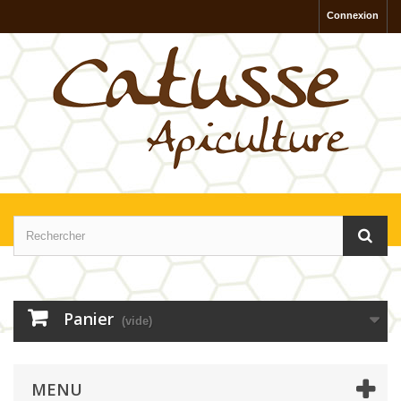
Connexion
Panier
(vide)
MENU