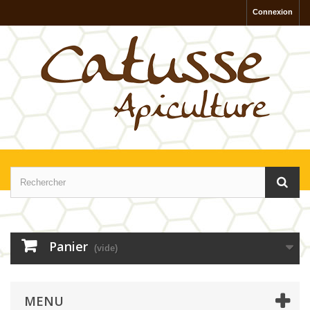
Connexion
Panier
(vide)
MENU