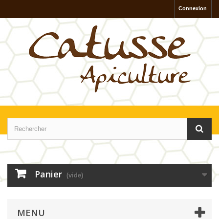
Connexion
Panier
(vide)
MENU