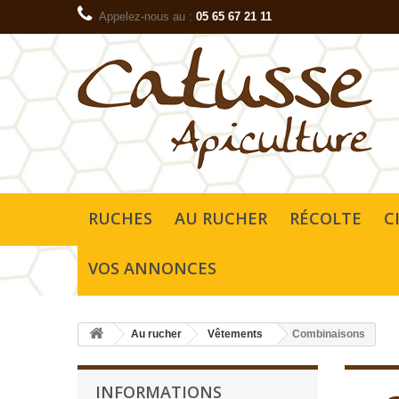
Appelez-nous au :
05 65 67 21 11
RUCHES
AU RUCHER
RÉCOLTE
C
VOS ANNONCES
Au rucher
Vêtements
Combinaisons
INFORMATIONS