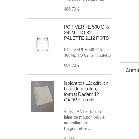
484,70 €
POT VERRE 500 GR/
390ML TO 82
PALETTE 2112 POTS
POT VERRE 500 GR/
390ML TO 82 à la palette
654,72 €
Combi
Isolant toit 12cadre en
laine de mouton,
format Dadant 12
CADRE, l'unité
4 ISOLANTS, Isolant
laine de mouton régule
naturellement
l'hygrométrie,...
4,50 €