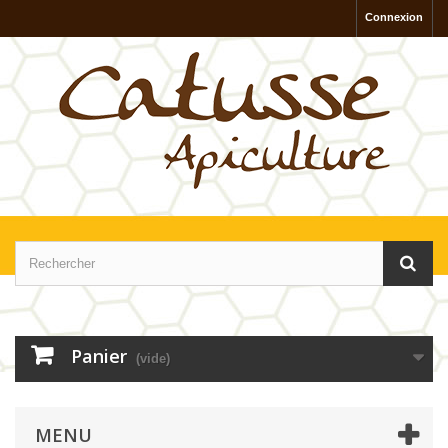
Connexion
Panier
(vide)
MENU