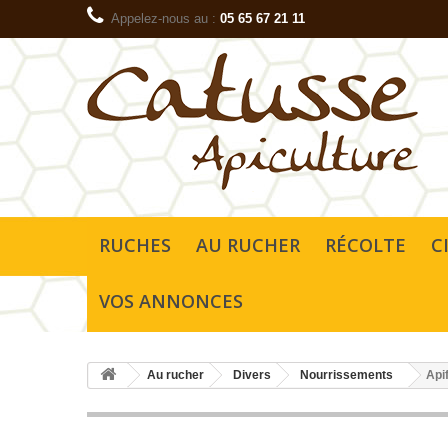
Appelez-nous au :
05 65 67 21 11
RUCHES
AU RUCHER
RÉCOLTE
C
VOS ANNONCES
Au rucher
Divers
Nourrissements
Api