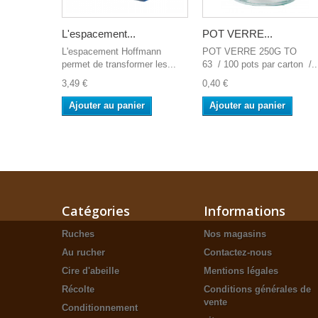
L'espacement...
POT VERRE...
L'espacement Hoffmann
POT VERRE 250G TO
permet de transformer les...
63 / 100 pots par carton /..
3,49 €
0,40 €
Ajouter au panier
Ajouter au panier
Catégories
Informations
Ruches
Nos magasins
Au rucher
Contactez-nous
Cire d'abeille
Mentions légales
Récolte
Conditions générales de
vente
Conditionnement