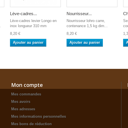
Lève-cadres...
Nourrisseur...
Ch
Lève-cadres levier Longo en
Nourrisseur lohro carre,
Se
.
inox longueur 310 mm
contenance 1,5 kg dim...
co
8,20 €
8,20 €
1,
Ajouter au panier
Ajouter au panier
A
Mon compte
Mes commandes
Mes avoirs
Mes adresses
Mes informations personnelles
Mes bons de réduction