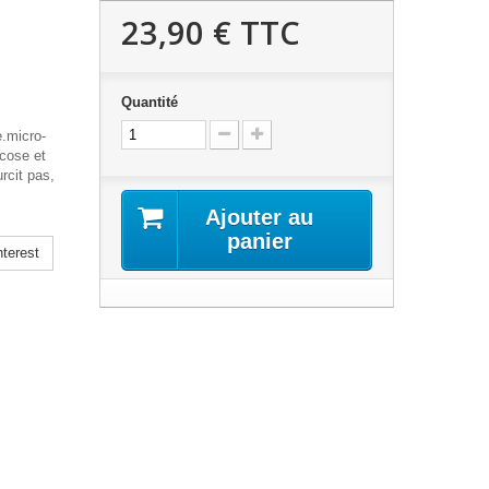
23,90 €
TTC
Quantité
.micro-
cose et
urcit pas,
Ajouter au
panier
terest