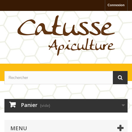
Connexion
Panier
(vide)
MENU